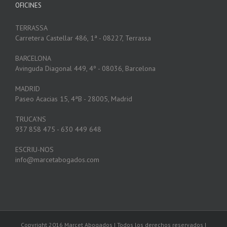
OFICINES
TERRASSA
Carretera Castellar 486, 1ª - 08227, Terrassa
BARCELONA
Avinguda Diagonal 449, 4º - 08036, Barcelona
MADRID
Paseo Acacias 15, 4ªB - 28005, Madrid
TRUCA'NS
937 858 475 - 630 449 648
ESCRIU-NOS
info@marcetabogados.com
Copyright 2016 Marcet Abogados | Todos los derechos reservados |