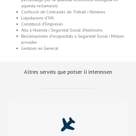
aquesta reclamació)
Confecció de Contractes de Treball i Nòmines
Liquidacions d’IVA
Constitució d’Empreses
Alta a Hisenda i Seguretat Social d’Autònoms
Reclamaciones d’incapacitats a Seguretat Social i Mútues
privades
Gestions en General
Altres serveis que potser li interessen
DRET INTERNACIONAL PRIVAT
Sol·licitud i renovació de Targeta de residència i treball
NIE, reagrupacions familiars, sol·licitud de Nacionalitat
Espanyola…