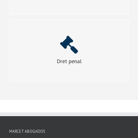
VEURE MÉS
ASSISTÈNCIA I ACUSACIONS
Assistència a jutjats i comissaries, denúncies, escrits
d’acusació i defensa, violència Domèstica i violència de
Gènere.
Dret penal
VEURE MÉS
MARCET ABOGADOS