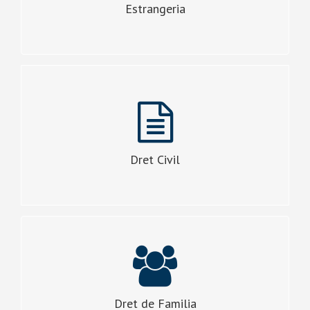
Estrangeria
VEURE MÉS
CONTRACTES I GESTIONS
Arrendaments i desnonaments, reclamacions d’accidents
tant de trànsit com laborals, defectes de construcció
d’eficicis, etc.
Dret Civil
VEURE MÉS
DIVORCIS I TESTAMENTS
Nul·litats matrimonials, divorcis, dissolucions o
separacions, testaments y herències.
Dret de Familia