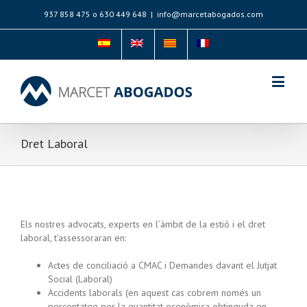
937 858 475 o 630 449 648
|
info@marcetabogados.com
Dret Laboral
Els nostres advocats, experts en l’àmbit de la estió i el dret
laboral, t’assessoraran en:
Actes de conciliació a CMAC i Demandes davant el Jutjat
Social (Laboral)
Accidents laborals (en aquest cas cobrem només un
percentatge per la quantitat econòmica obtinguda en